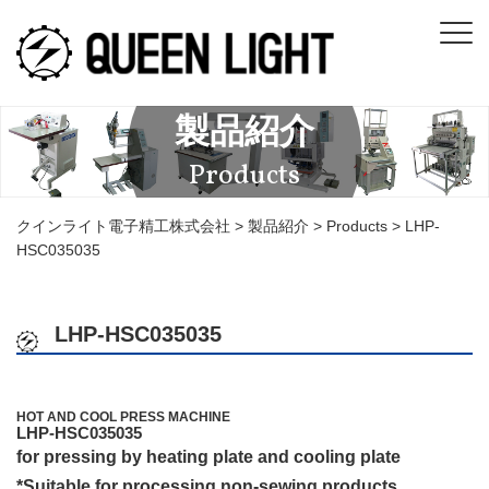
製品紹介
Products
クインライト電子精工株式会社
>
製品紹介
>
Products
>
LHP-
HSC035035
LHP-HSC035035
HOT AND COOL PRESS MACHINE
LHP-HSC035035
for pressing by heating plate and cooling plate
*Suitable for processing non-sewing products